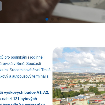
DIEM
omplex objektů pro podnikání i rodinné bydlení, který vznikl
ástí výstavby je i přidružená dopravní a technická infrast
 který propojí novou čtvrť přes vlakový a autobusový termin
tů pro podnikání i rodinné
márovská v Brně. Součástí
ktura. Srdcem nové čtvrti Trnitá
tku
lakový a autobusový terminál s
tří výškových budov A1, A2,
u nabízí
121 bytových