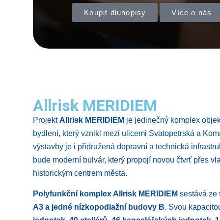
Allrisk MERI
polyfunkční objekt
Projekt Allrisk MERIDIEM je jedinečný k
Allrisk MERIDIEM
Svatopetrská a Komárovská v Brně. Souč
nové čtvrti Trnitá bude moderní bulvár,
Projekt
Allrisk MERIDIEM
je jedinečný komplex objek
centrem města.
bydlení, který vznikl mezi ulicemi Svatopetrská a Ko
výstavby je i přidružená dopravní a technická infrastru
Koupit dluhopisy
Více o proje
bude moderní bulvár, který propojí novou čtvrť přes v
historickým centrem města.
Polyfunkční komplex Allrisk MERIDIEM
sestává ze
A3 a jedné nízkopodlažní budovy B
. Svou kapacito