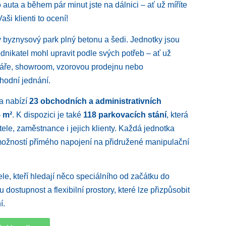
uta a během pár minut jste na dálnici – ať už míříte
ši klienti to ocení!
ý byznysový park plný betonu a šedi. Jednotky jsou
odnikatel mohl upravit podle svých potřeb – ať už
eláře, showroom, vzorovou prodejnu nebo
chodní jednání.
ka nabízí
23 obchodních a administrativních
5 m²
. K dispozici je také
118 parkovacích stání
, která
itele, zaměstnance i jejich klienty. Každá jednotka
možností přímého napojení na přidružené manipulační
le, kteří hledají něco speciálního od začátku do
 dostupnost a flexibilní prostory, které lze přizpůsobit
í.