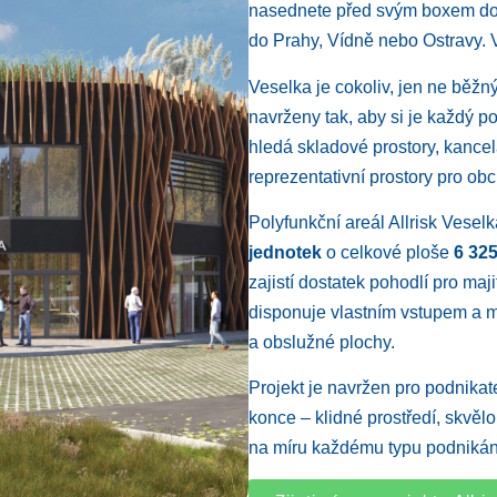
nasednete před svým boxem do a
do Prahy, Vídně nebo Ostravy. Va
Veselka je cokoliv, jen ne běžn
navrženy tak, aby si je každý p
hledá skladové prostory, kanc
reprezentativní prostory pro ob
Polyfunkční areál Allrisk Vesel
jednotek
o celkové ploše
6 32
zajistí dostatek pohodlí pro maj
disponuje vlastním vstupem a 
a obslužné plochy.
Projekt je navržen pro podnikate
konce – klidné prostředí, skvělou
na míru každému typu podnikán