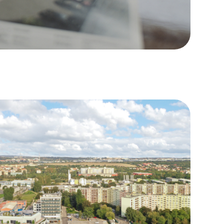
 mezi ulicemi
ruktura. Srdcem
ál s historickým