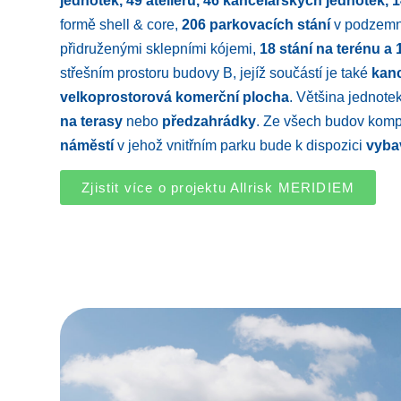
jednotek, 49 ateliérů, 46 kancelářských jednotek,
formě shell & core,
206 parkovacích stání
v podzemn
přidruženými sklepními kójemi,
18 stání na terénu a
střešním prostoru budovy B, jejíž součástí je také
kanc
velkoprostorová komerční plocha
. Většina jednote
na terasy
nebo
předzahrádky
. Ze všech budov komp
náměstí
v jehož vnitřním parku bude k dispozici
vyba
Zjistit více o projektu Allrisk MERIDIEM