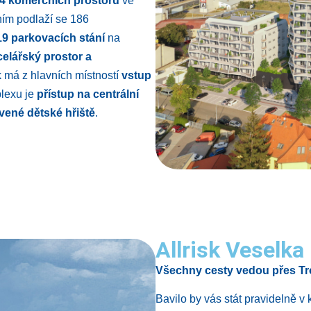
 14 komerčních prostorů
ve
ím podlaží se 186
 19 parkovacích stání
na
elářský prostor a
k má z hlavních místností
vstup
lexu je
přístup na centrální
vené dětské hřiště
.
Allrisk Veselka
Všechny cesty vedou přes T
Bavilo by vás stát pravidelně v